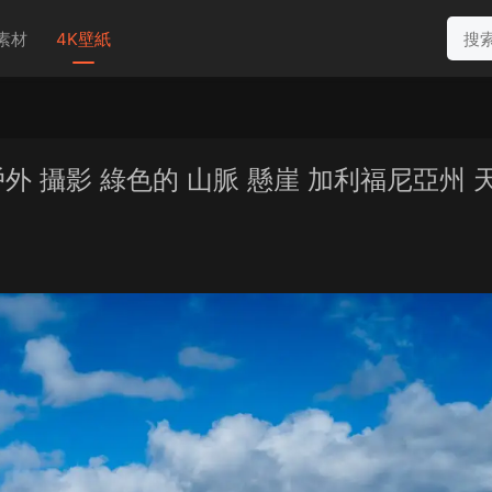
素材
4K壁紙
 戶外 攝影 綠色的 山脈 懸崖 加利福尼亞州 