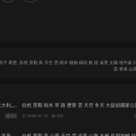
 房子 霍恩
自然 景觀 島 天空 雲 樹木 植物 碼頭 船 路 遠景 太陽 地平線 
貢 香港 山
意大利_
自然 景觀 樹木 草 路 瀝青 雲 天空 冬天 大提頓國家公
俄明州 美國 阿格尼什·戴 山脈 積雪覆蓋 雪
0.1
2026-01-12
350
林 落基山
自然 景觀 草 山景 天空 雲 遠景 山脈 木橋 長期接觸 日