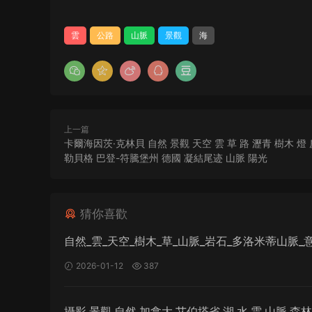
雲
公路
山脈
景觀
海
上一篇
卡爾海因茨·克林貝 自然 景觀 天空 雲 草 路 瀝青 樹木 燈
勒貝格 巴登-符騰堡州 德國 凝結尾迹 山脈 陽光
猜你喜歡
自然_雲_天空_樹木_草_山脈_岩石_多洛米蒂山脈_
陽光
2026-01-12
387
攝影 景觀 自然 加拿大 艾伯塔省 湖 水 雲 山脈 森