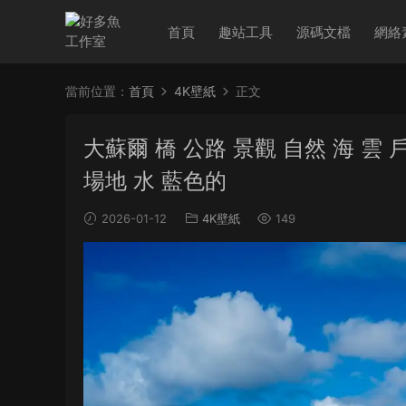
首頁
趣站工具
源碼文檔
網絡
當前位置：
首頁
4K壁紙
正文
大蘇爾 橋 公路 景觀 自然 海 雲
場地 水 藍色的
2026-01-12
4K壁紙
149