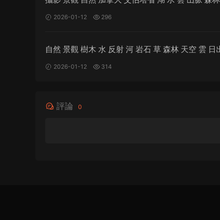
脈 亞伯拉罕湖 路 詹姆斯·安德魯 天空 陽光
2026-01-12
296
自然 景觀 樹木 水 反射 河 岩石 草 森林 天空 雲 日
卡德湖 愛達荷州 美國 陽光
2026-01-12
314
評論
0