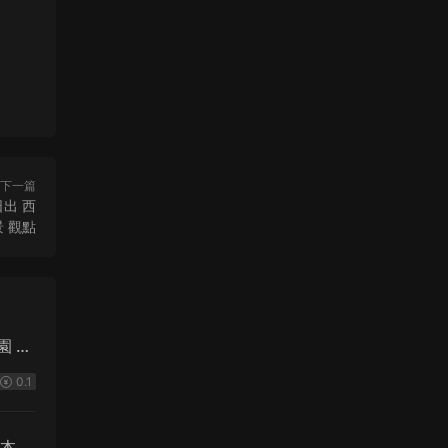
下一篇
日出 西
景 觀點
園 懷
0.1
本 長