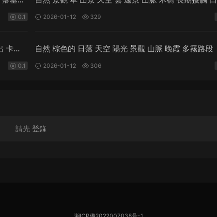
野縣 陽光 木頭
0.1
2026-01-12
329
出 卡斯
自然 棕色的 日落 天空 陽光 景觀 山脈 晚霞 多霧路段
0.1
2026-01-12
306
請先
登錄
湘ICP備2022007038号-1