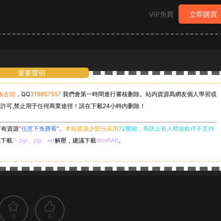
VIP免費
立即購買
重要聲明
魚古頭
，
QQ
319957557
我們會第一時間進行審核删除。站内資源爲網友個人學習或
許可,禁止用于任何商業途徑！請在下載24小時内删除！
所有資源
“
任意下免費看
”。
本站資源少部分采用
7z壓縮，
爲防止有人壓縮軟件不支持
議下載
7-zip
，zip、rar
解壓，建議下載
WinRAR
。
0
0