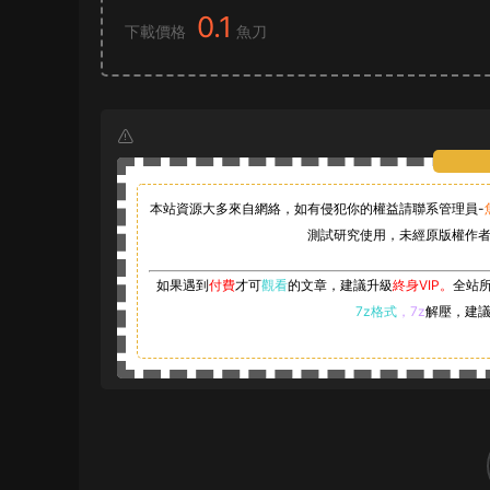
0.1
下載價格
魚刀
本站資源大多來自網絡，如有侵犯你的權益請聯系管理員-
測試研究使用，未經原版權作者
如果遇到
付費
才可
觀看
的文章，建議升級
終身VIP。
全站
7z格式
，7z
解壓，建