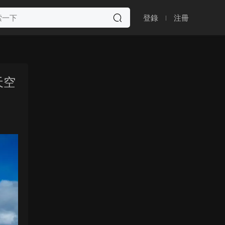
登錄
注冊
天空