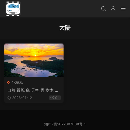
太陽
4K壁紙
自然 景觀 島 天空 雲 樹木 植
物 碼頭 船 路 遠景 太陽 地平
2026-01-12
0.1
線 日出 西貢 香港 山景 觀點
湘ICP備2022007038号-1