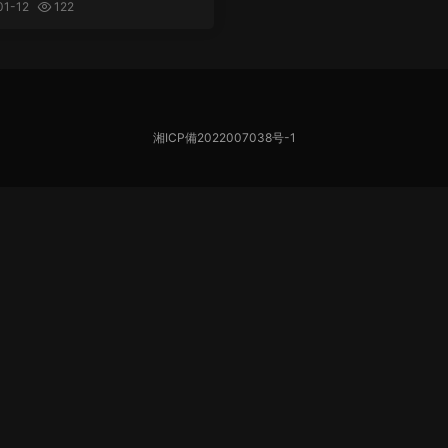
戶端，支持管理多個郵箱賬
01-12
122
ail, Outlook等），提供
件箱、後台同步等功能
湘ICP備2022007038号-1