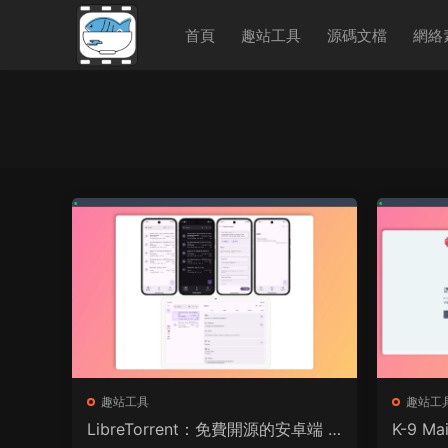
首頁
趣站工具
源碼文檔
網絡
趣站工具
趣站工
LibreTorrent：免費開源的安卓端 B
K-9 M