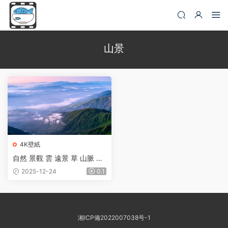
山景
4K壁紙
自然 景觀 雲 遠景 草 山脈 天
空 森林 山景 地平線 谷 村莊
2025-12-24
0.1
日本
湘ICP備2022007038号-1