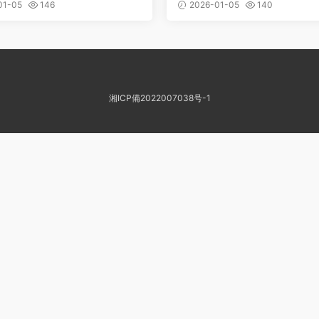
開源富文本編輯器，支持富
y 賬号管理與切換工具，支持 
01-05
146
2026-01-05
140
、Markdown 編輯，高效
反代、智能賬号輪詢等功能
即用
多賬号管理的煩惱
湘ICP備2022007038号-1