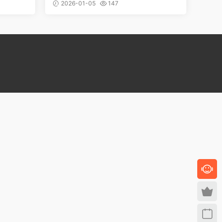
API
macOS 截圖工具，截圖即進剪貼
2026-01-05
147
，告别
闆，面向開發者，讓你專注工作