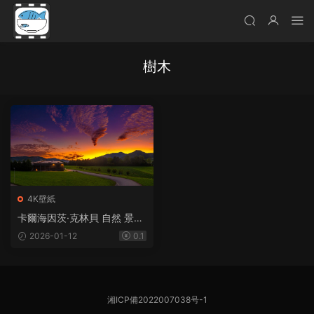
樹木
4K壁紙
卡爾海因茨·克林貝 自然 景觀
天空 雲 草 路 瀝青 樹木 燈 房
2026-01-12
0.1
子 霍恩勒貝格 巴登-符騰堡州
德國 凝結尾迹 山脈 陽光
湘ICP備2022007038号-1