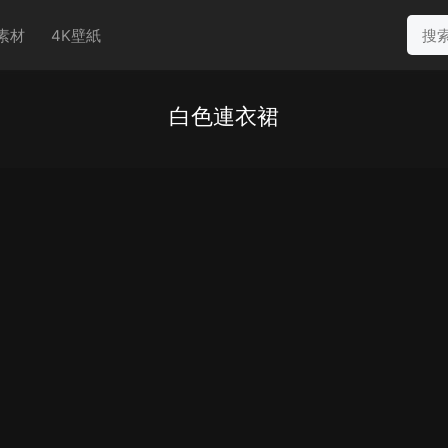
素材
4K壁紙
白色連衣裙