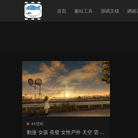
首頁
趣站工具
源碼文檔
網絡
4K壁紙
動漫 女孩 長發 女性戶外 天空 雲 陽