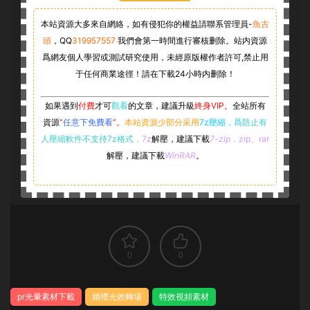
本站資源大多來自網絡，如有侵犯你的權益請聯系管理員-
魚古
頭
，
QQ
319957557
我們會第一時間進行審核删除。站内資源
爲網友個人學習或測試研究使用，未經原版權作者許可,禁止用
于任何商業途徑！請在下載24小時内删除！
如果遇到
付費
才可
觀看
的文章，建議升級
終身VIP。
全站所有
資源
“
任意下免費看
”。
本站資源少部分采用
7z壓縮，
爲防止有
人壓縮軟件不支持7z格式
，7z
解壓，建議下載
7-zip
，zip、rar
解壓，建議下載
WinRAR
。
0
0
pr光暈素材下載
婚禮光效轉場
特效視頻素材