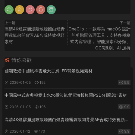
上一篇
下一篇
高清4K煙霧彌漫飄散煙圈白煙青
OneClip：一款專爲 macOS 設計
煙霧氣散開背景AE合成特效視頻
的剪貼闆管理工具，支持多種格
素材
式内容管理， 智能搜索和分類、
OCR識别、AI 加持
猜你喜歡
國潮敦煌中國風祥雲飛天古風LED背景視頻素材
2026-01-05
192
9.9
中國風中式古典禅意山水水墨節氣背景海報模闆PSD分層設計素材
2026-01-05
196
9.9
高清4K煙霧彌漫飄散煙圈白煙青煙霧氣散開背景AE合成特效視頻素
材
2026-01-12
170
9.9