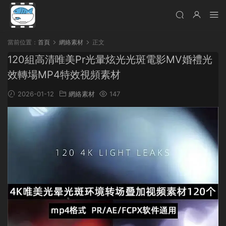
當前位置：
首頁
網絡素材
正文
120組高清唯美Pr光暈炫光光斑電影MV婚禮光
效轉場MP4特效視頻素材
2026-01-12
網絡素材
147