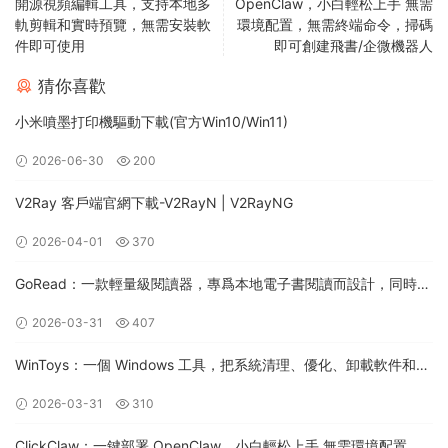
開源視頻編輯工具，支持本地多
OpenClaw，小白輕松上手 無需
軌剪輯和實時預覽，無需安裝軟
環境配置，無需終端命令，掃碼
件即可使用
即可創建飛書/企微機器人
猜你喜歡
小米噴墨打印機驅動下載(官方Win10/Win11)
2026-06-30
200
V2Ray 客戶端官網下載-V2RayN | V2RayNG
2026-04-01
370
GoRead：一款輕量級閱讀器，專爲本地電子書閱讀而設計，同時支
持桌面和移動平台（Android/iOS）
2026-03-31
407
WinToys：一個 Windows 工具，把系統清理、優化、卸載軟件和各
種隐藏設置集中到一個界面裏，一鍵管理電腦性能和系統調整
2026-03-31
310
ClickClaw：一鍵部署 OpenClaw，小白輕松上手 無需環境配置，