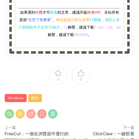
如果遇到
付費
才可
觀看
的文章，建議升級
終身VIP。
全站所有
資源
“
任意下免費看
”。
本站資源少部分采用
7z壓縮，
爲防止有
人壓縮軟件不支持7z格式
，7z
解壓，建議下載
7-zip
，zip、rar
解壓，建議下載
WinRAR
。
0
0
Windows
開源
上一篇
下一篇
FreeCut：一個在浏覽器中運行的
ClickClaw：一鍵部署