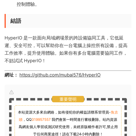
控制體驗。
結語
HyperIO 是一款面向局域網場景的跨設備協同工具，它低延
遲、安全可控，可以幫助你在一台電腦上操控所有設備，提高
工作效率，提升使用體驗。如果你有多台電腦需要協同工作，
不妨試試 HyperIO！
網址：
https://github.com/mubai576/HyperIO
重要聲明
本站資源大多來自網絡，如有侵犯你的權益請聯系管理員-
魚古
頭
，
QQ
319957557
我們會第一時間進行審核删除。站内資源
爲網友個人學習或測試研究使用，未經原版權作者許可,禁止用
于任何商業途徑！請在下載24小時内删除！