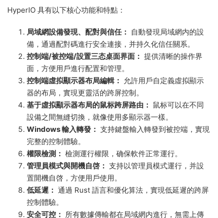
HyperIO 具有以下核心功能和特點：
局域網設備發現、配對與信任：
自動發現局域網内的設
備，通過配對碼進行安全連接，并持久化信任關系。
控制端/被控端/設置三态桌面界面：
提供清晰的操作界
面，方便用戶進行配置和管理。
控制端虛拟顯示器布局編輯：
允許用戶自定義虛拟顯示
器的布局，實現更靈活的跨屏控制。
基于虛拟顯示器布局的鼠标跨屏路由：
鼠标可以在不同
設備之間無縫切換，就像使用多顯示器一樣。
Windows 輸入轉發：
支持鍵盤輸入轉發到被控端，實現
完整的控制體驗。
權限檢測：
檢測運行權限，确保軟件正常運行。
管理員模式與開機自啓：
支持以管理員模式運行，并設
置開機自啓，方便用戶使用。
低延遲：
通過 Rust 語言和優化算法，實現低延遲的跨屏
控制體驗。
安全可控：
所有數據傳輸都在局域網内進行，無需上傳