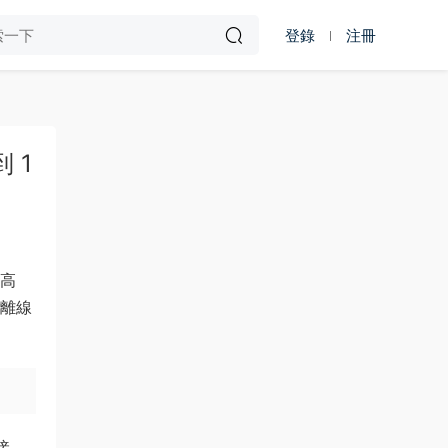
登錄
注冊
 1
更高
離線
接、