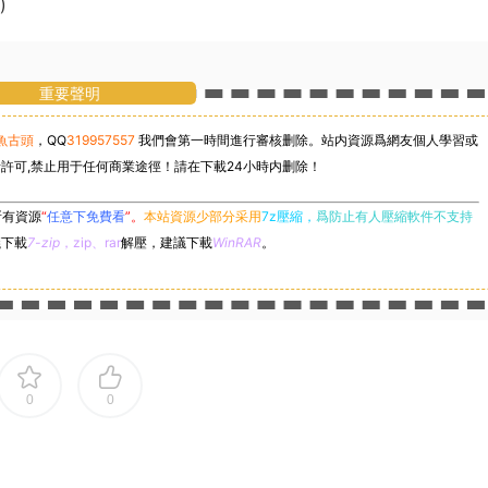
)
重要聲明
魚古頭
，
QQ
319957557
我們會第一時間進行審核删除。站内資源爲網友個人學習或
許可,禁止用于任何商業途徑！請在下載24小時内删除！
所有資源
“
任意下免費看
”。
本站資源少部分采用
7z壓縮，
爲防止有人壓縮軟件不支持
議下載
7-zip
，zip、rar
解壓，建議下載
WinRAR
。
0
0