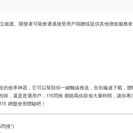
開發者獨立維護。開發者可能會通過接受用戶捐贈或提供其他增值服務
網盤用戶打造的效率神器，它可以幫助你一鍵離線推送，告别龜速下載，
師，還是普通用戶，115閃推 都能爲你節省大量時間，讓你專
115 網盤使用體驗吧！
5閃推”)