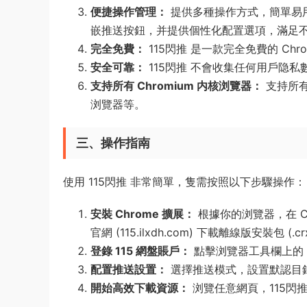
便捷操作管理：
提供多種操作方式，簡單易
嵌推送按鈕，并提供個性化配置選項，滿足
完全免費：
115閃推 是一款完全免費的 Ch
安全可靠：
115閃推 不會收集任何用戶隐
支持所有 Chromium 内核浏覽器：
支持所有 
浏覽器等。
三、操作指南
使用 115閃推 非常簡單，隻需按照以下步驟操作：
安裝 Chrome 擴展：
根據你的浏覽器，在 Chr
官網 (115.ilxdh.com) 下載離線版安裝包 (.
登錄 115 網盤賬戶：
點擊浏覽器工具欄上的 1
配置推送設置：
選擇推送模式，設置默認目
開始高效下載資源：
浏覽任意網頁，115閃推