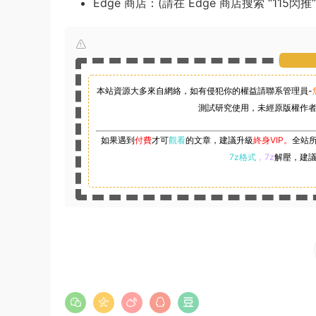
Edge 商店：(請在 Edge 商店搜索 “115閃推”
本站資源大多來自網絡，如有侵犯你的權益請聯系管理員-
測試研究使用，未經原版權作者
如果遇到
付費
才可
觀看
的文章，建議升級
終身VIP。
全站
7z格式
，7z
解壓，建