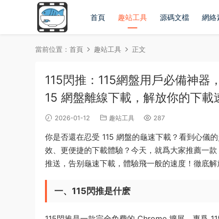
首頁
趣站工具
源碼文檔
網絡
當前位置：
首頁
趣站工具
正文
115閃推：115網盤用戶必備神
15 網盤離線下載，解放你的下載
2026-01-12
趣站工具
287
你是否還在忍受 115 網盤的龜速下載？看到心儀
效、更便捷的下載體驗？今天，就爲大家推薦一款 1
推送，告别龜速下載，體驗飛一般的速度！徹底解
一、115閃推是什麽
115閃推是一款完全免費的 Chrome 擴展，專爲