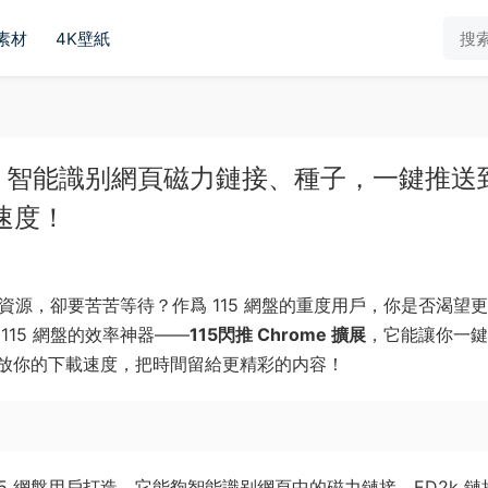
素材
4K壁紙
器，智能識别網頁磁力鏈接、種子，一鍵推送到
速度！
的資源，卻要苦苦等待？作爲 115 網盤的重度用戶，你是否渴望
15 網盤的效率神器——
115閃推 Chrome 擴展
，它能讓你一鍵
放你的下載速度，把時間留給更精彩的内容！
 115 網盤用戶打造。它能夠智能識别網頁中的磁力鏈接、ED2k 鏈