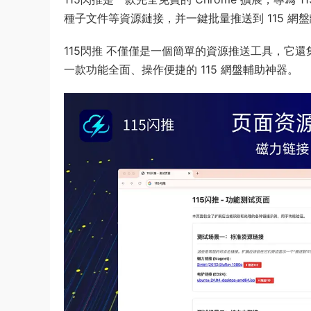
種子文件等資源鏈接，并一鍵批量推送到 115 網盤
115閃推 不僅僅是一個簡單的資源推送工具，它
一款功能全面、操作便捷的 115 網盤輔助神器。