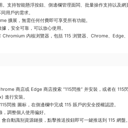
用。支持智能懸浮按鈕、側邊欄管理面闆、批量操作支持以及網
不同用戶的需求。
rome 擴展，無需任何付費即可享受所有功能。
私數據，安全可靠，可以放心使用。
Chromium 内核浏覽器，包括 115 浏覽器、Chrome、Edge
ome 商店或 Edge 商店搜索 “115閃推” 并安裝，或者在 115
crx) 進行安裝。
15閃推 圖标，在側邊欄中完成 115 賬戶的安全授權認證。
錄，調整個人使用偏好。
 會自動識别資源鏈接，點擊推送按鈕即可一鍵推送到 115 網盤