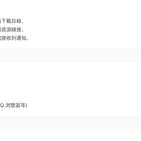
的下載目錄。
個資源鏈接。
成後收到通知。
QQ 浏覽器等)