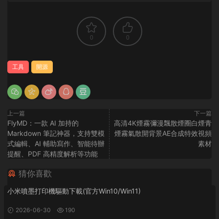
0
0
工具
開源
上一篇
下一篇
FlyMD：一款 AI 加持的
高清4K煙霧彌漫飄散煙圈白煙青
Markdown 筆記神器，支持雙模
煙霧氣散開背景AE合成特效視頻
式編輯、AI 輔助寫作、智能待辦
素材
提醒、PDF 高精度解析等功能
猜你喜歡
小米噴墨打印機驅動下載(官方Win10/Win11)
2026-06-30
190