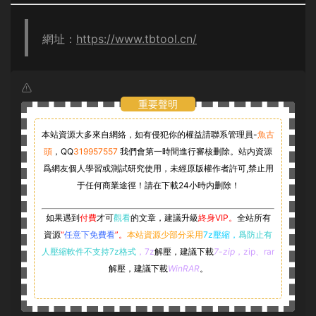
網址：
https://www.tbtool.cn/
重要聲明
本站資源大多來自網絡，如有侵犯你的權益請聯系管理員-
魚古
頭
，
QQ
319957557
我們會第一時間進行審核删除。站内資源
爲網友個人學習或測試研究使用，未經原版權作者許可,禁止用
于任何商業途徑！請在下載24小時内删除！
如果遇到
付費
才可
觀看
的文章，建議升級
終身VIP。
全站所有
資源
“
任意下免費看
”。
本站資源少部分采用
7z壓縮，
爲防止有
人壓縮軟件不支持7z格式
，7z
解壓，建議下載
7-zip
，zip、rar
解壓，建議下載
WinRAR
。