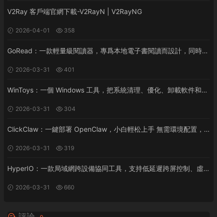
V2Ray 客戶端官網下載-V2RayN | V2RayNG
2026-04-01
358
GoRead：一款輕量級閱讀器，專爲本地電子書閱讀而設計，同時支
持桌面和移動平台（Android/iOS）
2026-03-31
401
WinToys：一個 Windows 工具，把系統清理、優化、卸載軟件和各
種隐藏設置集中到一個界面裏，一鍵管理電腦性能和系統調整
2026-03-31
304
ClickClaw：一鍵部署 OpenClaw，小白輕松上手 無需環境配置，
無需終端命令，掃碼即可創建飛書/企微機器人
2026-03-31
319
HyperIO：一款局域網跨設備協同工具，支持低延遲跨屏控制、虛
拟顯示器布局和安全輸入轉發，面向 Windows 桌面
2026-03-31
660
評論