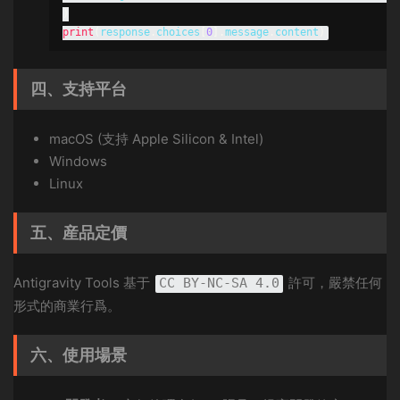
)
print
(
response
.
choices
[
0
].
message
.
content
)
四、支持平台
macOS (支持 Apple Silicon & Intel)
Windows
Linux
五、産品定價
Antigravity Tools 基于
許可，嚴禁任何
CC BY-NC-SA 4.0
形式的商業行爲。
六、使用場景