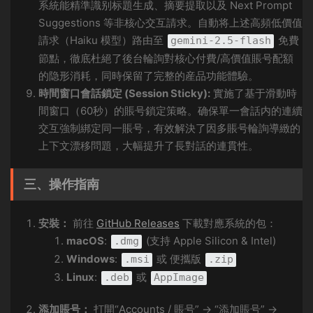
系統能精準識别标題生成、摘要提取以及 Next Prompt
Suggestions 等非核心交互請求。自動将上述高頻低價值
請求（Haiku 模型）路由至
免費
gemini-2.5-flash
節點，徹底杜絕了後台輪詢對核心付費/高價值賬号配額
的隐形消耗，同時保留了完整的産品功能體驗。
時間窗口會話鎖定 (Session Sticky):
實施了基于滑動時
間窗口（60秒）的賬号鎖定策略。确保單一會話内的連續
交互強制綁定同一賬号，有效解決了因多賬号輪詢導緻的
上下文漂移問題，大幅提升了長對話的連貫性。
三、操作指南
安裝：
前往
GitHub Releases
下載對應系統的包：
macOS
:
(支持 Apple Silicon & Intel)
.dmg
Windows
:
或 便攜版
.msi
.zip
Linux
:
或
.deb
AppImage
添加賬号：
打開“Accounts / 賬号” → “添加賬号” →