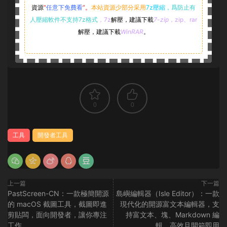
資源
“
任意下免費看
”。
本站資源少部分采用
7z壓縮，
爲防止有
人壓縮軟件不支持7z格式
，7z
解壓，建議下載
7-zip
，zip、rar
解壓，建議下載
WinRAR
。
0
0
工具
開發者工具
上一篇
下一篇
PastScreen-CN：一款極簡開源
島嶼編輯器（Isle Editor）：一款
的 macOS 截圖工具，截圖即進
現代化的開源富文本編輯器，支
剪貼闆，面向開發者，讓你專注
持富文本、塊、Markdown 編
工作
輯，高效且開箱即用