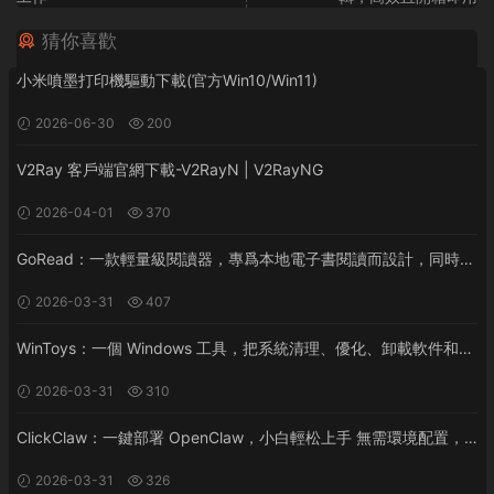
猜你喜歡
小米噴墨打印機驅動下載(官方Win10/Win11)
2026-06-30
200
V2Ray 客戶端官網下載-V2RayN | V2RayNG
2026-04-01
370
GoRead：一款輕量級閱讀器，專爲本地電子書閱讀而設計，同時支
持桌面和移動平台（Android/iOS）
2026-03-31
407
WinToys：一個 Windows 工具，把系統清理、優化、卸載軟件和各
種隐藏設置集中到一個界面裏，一鍵管理電腦性能和系統調整
2026-03-31
310
ClickClaw：一鍵部署 OpenClaw，小白輕松上手 無需環境配置，
無需終端命令，掃碼即可創建飛書/企微機器人
2026-03-31
326