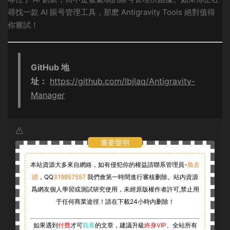
尋找一款 AI 賬号管理工具，那麽 Antigravity Tools 絕對值得
你嘗試！
GitHub 地
址：
https://github.com/lbjlaq/Antigravity-
Manager
重要聲明
本站資源大多來自網絡，如有侵犯你的權益請聯系管理員-
魚古
頭
，
QQ
319957557
我們會第一時間進行審核删除。站内資源
爲網友個人學習或測試研究使用，未經原版權作者許可,禁止用
于任何商業途徑！請在下載24小時内删除！
如果遇到
付費
才可
觀看
的文章，建議升級
終身VIP。
全站所有