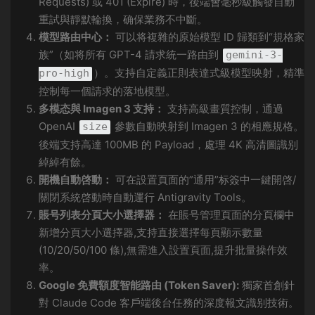
Requests) 或 401 (Expire) 時，後端會毫秒級觸發自動
重試與靜默輪換，确保業務不中斷。
模型路由中心：
可以将複雜的原始模型 ID 歸類到“規格家
族”（如将所有 GPT-4 請求統一路由到
gemini-3-
）。支持自定義正則表達式級模型映射，精準
pro-high
控制每一個請求的落地模型。
多模态與 Imagen 3 支持：
支持高級畫質控制，通過
OpenAI
參數自動映射到 Imagen 3 的相應規格。
size
後端支持高達 100MB 的 Payload，處理 4K 高清圖識别
綽綽有餘。
開機自動啓動：
可在設置頁面的”通用”标簽中一鍵開啓/
關閉系統啓動時自動運行 Antigravity Tools。
賬号列表分頁大小選擇器：
在賬号管理頁面的分頁欄中
新增分頁大小選擇器,支持直接選擇每頁顯示數量
(10/20/50/100 條),無需進入設置頁面,提升批量操作效
率。
Google 免費額度智能路由 (Token Saver):
獨家首創針
對 Claude Code 客戶端後台任務的深度報文識别技術。