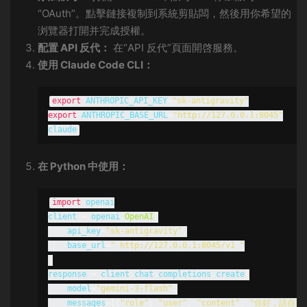
“OAuth”。點擊鏈接複制到系統剪貼闆，然後用你希望的
浏覽器打開并完成授權。
配置 API 反代：
在“API 反代”頁面開啓服務。
使用 Claude Code CLI：
export
 ANTHROPIC_API_KEY
=
"sk-antigravity"
export
 ANTHROPIC_BASE_URL
=
"http://127.0.0.1:8045"
claude
在 Python 中使用：
import
 openai

client 
=
 openai
.
OpenAI
(
    api_key
=
"sk-antigravity"
,
    base_url
=
" http://127.0.0.1:8045/v1 "
)
response 
=
 client
.
chat
.
completions
.
create
(
    model
=
"gemini-3-flash"
,
    messages
=[{
"role"
:
"user"
,
"content"
:
"你好，請自我