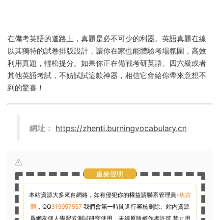
在備考英語的道路上，真題是必不可少的利器。英語真題在線
以其獨特的試卷排版設計，讓你在家也能體驗考場氛圍，高效
利用真題，輕松提分。如果你正在備戰考研英語、四六級或者
其他英語考試，不妨試試這款神器，相信它會給你帶來意想不
到的驚喜！
網址：
https://zhenti.burningvocabulary.cn
重要聲明
本站資源大多來自網絡，如有侵犯你的權益請聯系管理員-
魚古
頭
，
QQ
319957557
我們會第一時間進行審核删除。站内資源
爲網友個人學習或測試研究使用，未經原版權作者許可,禁止用