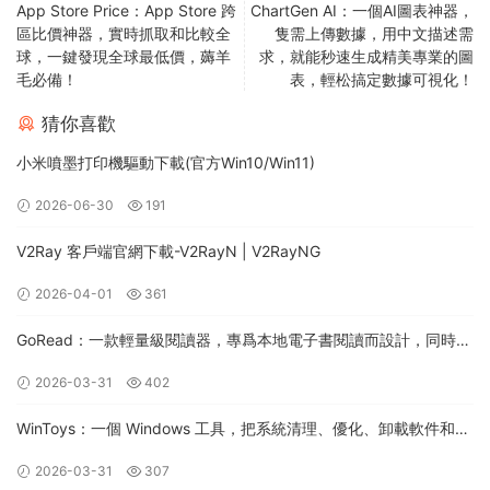
App Store Price：App Store 跨
ChartGen AI：一個AI圖表神器，
區比價神器，實時抓取和比較全
隻需上傳數據，用中文描述需
球，一鍵發現全球最低價，薅羊
求，就能秒速生成精美專業的圖
毛必備！
表，輕松搞定數據可視化！
猜你喜歡
小米噴墨打印機驅動下載(官方Win10/Win11)
2026-06-30
191
V2Ray 客戶端官網下載-V2RayN | V2RayNG
2026-04-01
361
GoRead：一款輕量級閱讀器，專爲本地電子書閱讀而設計，同時支
持桌面和移動平台（Android/iOS）
2026-03-31
402
WinToys：一個 Windows 工具，把系統清理、優化、卸載軟件和各
種隐藏設置集中到一個界面裏，一鍵管理電腦性能和系統調整
2026-03-31
307