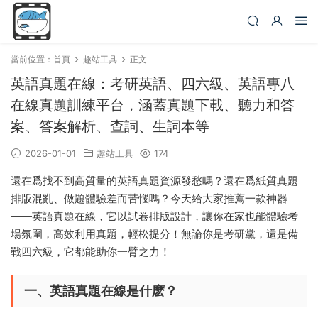
當前位置：
首頁
趣站工具
正文
英語真題在線：考研英語、四六級、英語專八
在線真題訓練平台，涵蓋真題下載、聽力和答
案、答案解析、查詞、生詞本等
2026-01-01
趣站工具
174
還在爲找不到高質量的英語真題資源發愁嗎？還在爲紙質真題
排版混亂、做題體驗差而苦惱嗎？今天給大家推薦一款神器
——英語真題在線，它以試卷排版設計，讓你在家也能體驗考
場氛圍，高效利用真題，輕松提分！無論你是考研黨，還是備
戰四六級，它都能助你一臂之力！
一、英語真題在線是什麽？