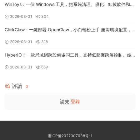
WinToys：一個 Windows 工具，把系統清理、優化、卸載軟件和各
種隐藏設置集中到一個界面裏，一鍵管理電腦性能和系統調整
2026-03-31
304
ClickClaw：一鍵部署 OpenClaw，小白輕松上手 無需環境配置，
無需終端命令，掃碼即可創建飛書/企微機器人
2026-03-31
318
HyperIO：一款局域網跨設備協同工具，支持低延遲跨屏控制、虛
拟顯示器布局和安全輸入轉發，面向 Windows 桌面
2026-03-31
659
評論
0
請先
登錄
湘ICP備2022007038号-1