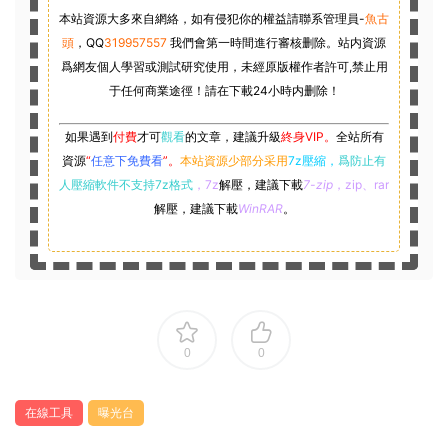
本站資源大多來自網絡，如有侵犯你的權益請聯系管理員-
魚古
頭
，
QQ
319957557
我們會第一時間進行審核删除。站内資源
爲網友個人學習或測試研究使用，未經原版權作者許可,禁止用
于任何商業途徑！請在下載24小時内删除！
如果遇到
付費
才可
觀看
的文章，建議升級
終身VIP。
全站所有
資源
“
任意下免費看
”。
本站資源少部分采用
7z壓縮，
爲防止有
人壓縮軟件不支持7z格式
，7z
解壓，建議下載
7-zip
，zip、rar
解壓，建議下載
WinRAR
。
0
0
在線工具
曝光台