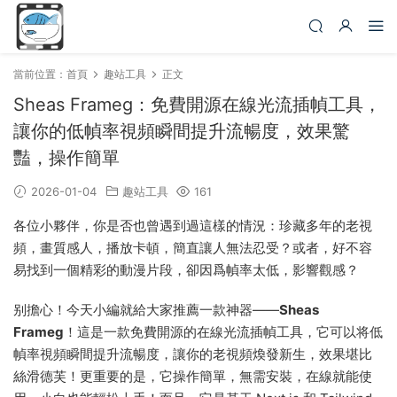
當前位置：
首頁
趣站工具
正文
Sheas Frameg：免費開源在線光流插幀工具，
讓你的低幀率視頻瞬間提升流暢度，效果驚
豔，操作簡單
2026-01-04
趣站工具
161
各位小夥伴，你是否也曾遇到過這樣的情況：珍藏多年的老視
頻，畫質感人，播放卡頓，簡直讓人無法忍受？或者，好不容
易找到一個精彩的動漫片段，卻因爲幀率太低，影響觀感？
别擔心！今天小編就給大家推薦一款神器——
Sheas
Frameg
！這是一款免費開源的在線光流插幀工具，它可以将低
幀率視頻瞬間提升流暢度，讓你的老視頻煥發新生，效果堪比
絲滑德芙！更重要的是，它操作簡單，無需安裝，在線就能使