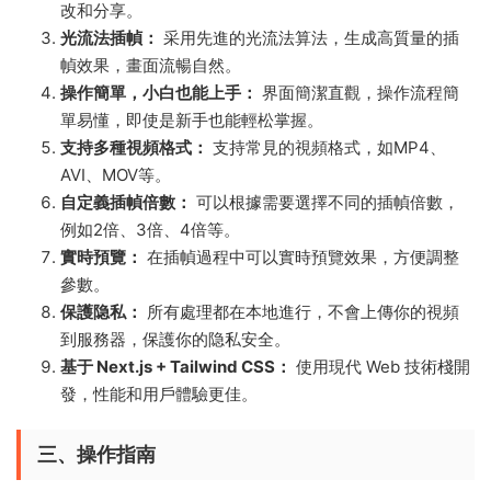
改和分享。
光流法插幀：
采用先進的光流法算法，生成高質量的插
幀效果，畫面流暢自然。
操作簡單，小白也能上手：
界面簡潔直觀，操作流程簡
單易懂，即使是新手也能輕松掌握。
支持多種視頻格式：
支持常見的視頻格式，如MP4、
AVI、MOV等。
自定義插幀倍數：
可以根據需要選擇不同的插幀倍數，
例如2倍、3倍、4倍等。
實時預覽：
在插幀過程中可以實時預覽效果，方便調整
參數。
保護隐私：
所有處理都在本地進行，不會上傳你的視頻
到服務器，保護你的隐私安全。
基于 Next.js + Tailwind CSS：
使用現代 Web 技術棧開
發，性能和用戶體驗更佳。
三、操作指南