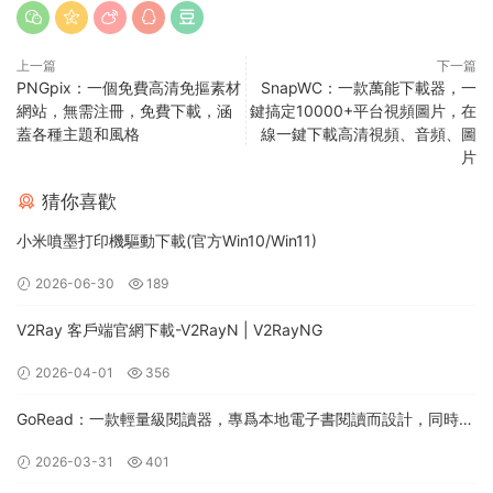
上一篇
下一篇
PNGpix：一個免費高清免摳素材
SnapWC：一款萬能下載器，一
網站，無需注冊，免費下載，涵
鍵搞定10000+平台視頻圖片，在
蓋各種主題和風格
線一鍵下載高清視頻、音頻、圖
片
猜你喜歡
小米噴墨打印機驅動下載(官方Win10/Win11)
2026-06-30
189
V2Ray 客戶端官網下載-V2RayN | V2RayNG
2026-04-01
356
GoRead：一款輕量級閱讀器，專爲本地電子書閱讀而設計，同時支
持桌面和移動平台（Android/iOS）
2026-03-31
401