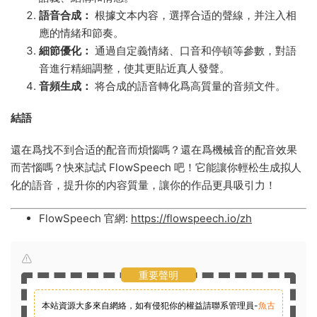
語音合成：
根據文本内容，選擇合适的聲線，并注入相
應的情緒和節奏。
細節優化：
通過自定義情緒、口音和停頓等參數，對語
音進行精細調整，使其更貼近真人發聲。
音頻生成：
将合成的語音轉化爲高質量的音頻文件。
結語
還在爲找不到合适的配音而煩惱嗎？還在爲機械音的配音效果
而苦惱嗎？快來試試 FlowSpeech 吧！它能讓你輕松生成拟人
化的語音，提升你的内容質量，讓你的作品更具吸引力！
FlowSpeech 官網:
https://flowspeech.io/zh
重要聲明
本站資源大多來自網絡，如有侵犯你的權益請聯系管理員-
魚古