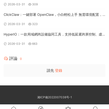
種隐藏設置集中到一個界面裏，一鍵管理電腦性能和系統調整
2026-03-31
309
ClickClaw：一鍵部署 OpenClaw，小白輕松上手 無需環境配置，
無需終端命令，掃碼即可創建飛書/企微機器人
2026-03-31
323
HyperIO：一款局域網跨設備協同工具，支持低延遲跨屏控制、虛
拟顯示器布局和安全輸入轉發，面向 Windows 桌面
2026-03-31
663
評論
0
請先
登錄
湘ICP備2022007038号-1