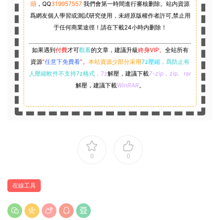
頭
，
QQ
319957557
我們會第一時間進行審核删除。站内資源
爲網友個人學習或測試研究使用，未經原版權作者許可,禁止用
于任何商業途徑！請在下載24小時内删除！
如果遇到
付費
才可
觀看
的文章，建議升級
終身VIP。
全站所有
資源
“
任意下免費看
”。
本站資源少部分采用
7z壓縮，
爲防止有
人壓縮軟件不支持7z格式
，7z
解壓，建議下載
7-zip
，zip、rar
解壓，建議下載
WinRAR
。
0
0
在線工具