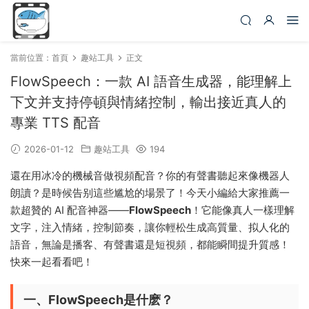
當前位置：
首頁
趣站工具
正文
FlowSpeech：一款 AI 語音生成器，能理解上
下文并支持停頓與情緒控制，輸出接近真人的
專業 TTS 配音
2026-01-12
趣站工具
194
還在用冰冷的機械音做視頻配音？你的有聲書聽起來像機器人
朗讀？是時候告别這些尴尬的場景了！今天小編給大家推薦一
款超贊的 AI 配音神器——
FlowSpeech
！它能像真人一樣理解
文字，注入情緒，控制節奏，讓你輕松生成高質量、拟人化的
語音，無論是播客、有聲書還是短視頻，都能瞬間提升質感！
快來一起看看吧！
一、FlowSpeech是什麽？