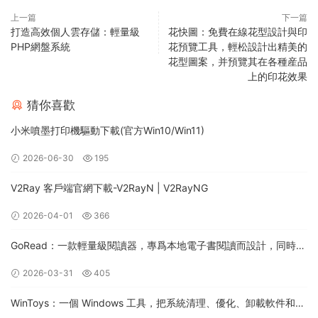
上一篇
下一篇
打造高效個人雲存儲：輕量級
花快圖：免費在線花型設計與印
PHP網盤系統
花預覽工具，輕松設計出精美的
花型圖案，并預覽其在各種産品
上的印花效果
猜你喜歡
小米噴墨打印機驅動下載(官方Win10/Win11)
2026-06-30
195
V2Ray 客戶端官網下載-V2RayN | V2RayNG
2026-04-01
366
GoRead：一款輕量級閱讀器，專爲本地電子書閱讀而設計，同時支
持桌面和移動平台（Android/iOS）
2026-03-31
405
WinToys：一個 Windows 工具，把系統清理、優化、卸載軟件和各