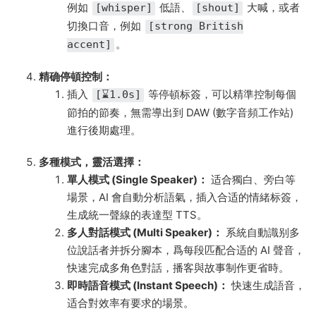
例如
低語、
大喊，或者
[whisper]
[shout]
切換口音，例如
[strong British
。
accent]
精确停頓控制：
插入
等停頓标簽，可以精準控制每個
[⌛1.0s]
節拍的節奏，無需導出到 DAW (數字音頻工作站)
進行後期處理。
多種模式，靈活選擇：
單人模式 (Single Speaker)：
适合獨白、旁白等
場景，AI 會自動分析語氣，插入合适的情緒标簽，
生成統一聲線的表達型 TTS。
多人對話模式 (Multi Speaker)：
系統自動識别多
位說話者并拆分腳本，爲每段匹配合适的 AI 聲音，
快速完成多角色對話，播客與故事制作更省時。
即時語音模式 (Instant Speech)：
快速生成語音，
适合對效率有要求的場景。