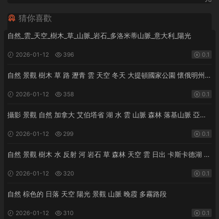
猜你喜歡
自然_雲_天空_樹木_草_山脈_岩石_多洛米蒂山脈_意大利_陽光
2026-01-12
396
0.1
自然 景觀 樹木 草 路 瀝青 雲 天空 冬天 大提頓國家公園 懷俄明州
美國 阿格尼什·戴 山脈 積雪覆蓋 雪
2026-01-12
358
0.1
攝影 景觀 自然 加拿大 艾伯塔省 湖 水 雲 山脈 森林 落基山脈 亞伯
拉罕湖 路 詹姆斯·安德魯 天空 陽光
2026-01-12
299
0.1
自然 景觀 樹木 水 反射 河 岩石 草 森林 天空 雲 日出 卡斯卡德湖 愛
達荷州 美國 陽光
2026-01-12
320
0.1
自然 棕色的 日落 天空 陽光 景觀 山脈 晚霞 多霧路段
2026-01-12
310
0.1