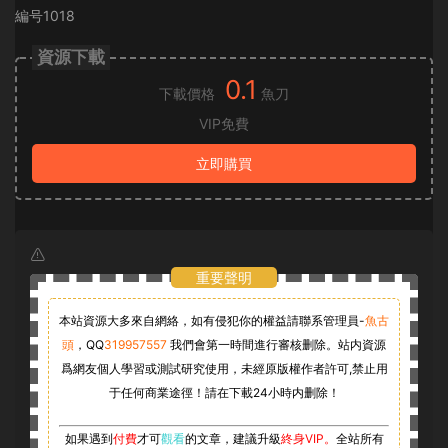
編号1018
資源下載
0.1
下載價格
魚刀
VIP免費
立即購買
重要聲明
本站資源大多來自網絡，如有侵犯你的權益請聯系管理員-
魚古
頭
，
QQ
319957557
我們會第一時間進行審核删除。站内資源
爲網友個人學習或測試研究使用，未經原版權作者許可,禁止用
于任何商業途徑！請在下載24小時内删除！
如果遇到
付費
才可
觀看
的文章，建議升級
終身VIP。
全站所有