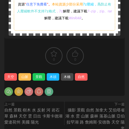
資源
“
任意下免費看
”。
本站資源少部分采用
7z壓縮，
爲防止有
人壓縮軟件不支持7z格式
，7z
解壓，建議下載
7-zip
，zip、rar
解壓，建議下載
WinRAR
。
0
0
天空
山脈
景觀
木頭
木橋
自然
上一篇
下一篇
自然 景觀 樹木 水 反射 河 岩石
攝影 景觀 自然 加拿大 艾伯塔省
草 森林 天空 雲 日出 卡斯卡德湖
湖 水 雲 山脈 森林 落基山脈 亞伯
愛達荷州 美國 陽光
拉罕湖 路 詹姆斯·安德魯 天空 陽
光