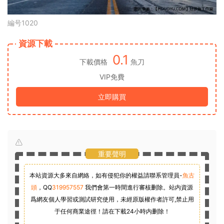
編号1020
資源下載
0.1
下載價格
魚刀
VIP免費
立即購買
重要聲明
本站資源大多來自網絡，如有侵犯你的權益請聯系管理員-
魚古
頭
，
QQ
319957557
我們會第一時間進行審核删除。站内資源
爲網友個人學習或測試研究使用，未經原版權作者許可,禁止用
于任何商業途徑！請在下載24小時内删除！