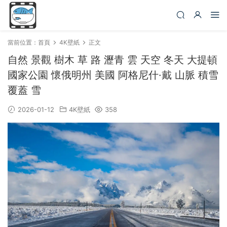
當前位置：
首頁
4K壁紙
正文
自然 景觀 樹木 草 路 瀝青 雲 天空 冬天 大提頓
國家公園 懷俄明州 美國 阿格尼什·戴 山脈 積雪
覆蓋 雪
2026-01-12
4K壁紙
358