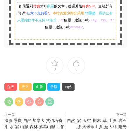
如果遇到
付費
才可
觀看
的文章，建議升級
終身VIP。
全站所有
資源
“
任意下免費看
”。
本站資源少部分采用
7z壓縮，
爲防止有
人壓縮軟件不支持7z格式
，7z
解壓，建議下載
7-zip
，zip、rar
解壓，建議下載
WinRAR
。
0
0
冬天
天空
山脈
景觀
自然
上一篇
下一篇
攝影 景觀 自然 加拿大 艾伯塔省
自然_雲_天空_樹木_草_山脈_岩石
湖 水 雲 山脈 森林 落基山脈 亞伯
_多洛米蒂山脈_意大利_陽光